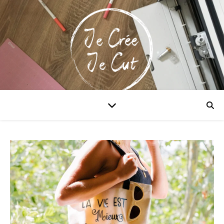
Maitriser la Cricut & xTool!