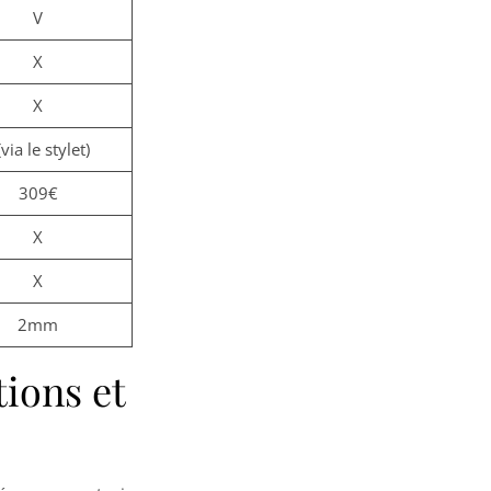
V
X
X
via le stylet)
309€
X
X
2mm
tions et