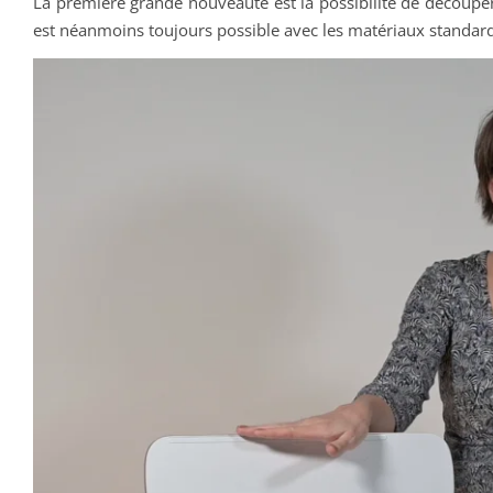
La première grande nouveauté est la possibilité de découper
est néanmoins toujours possible avec les matériaux standard