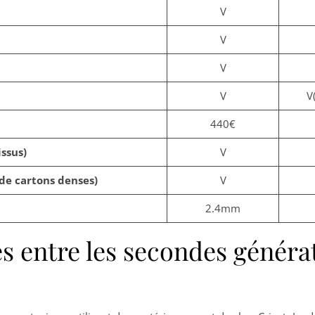
V
V
V
V
V(
440€
ssus)
V
de cartons denses)
V
2.4mm
es entre les secondes généra