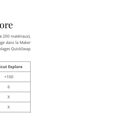
lore
de 200 matériaux),
age dans la Maker
emblages QuickSwap
icut Explore
+100
6
X
X