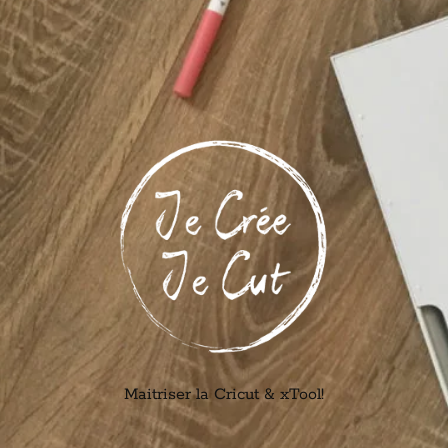
Maitriser la Cricut & xTool!