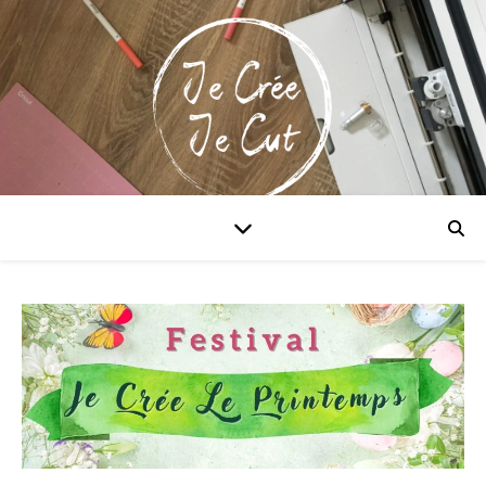
Maitriser la Cricut & xTool!