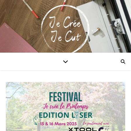
Maitriser la Cricut & xTool!