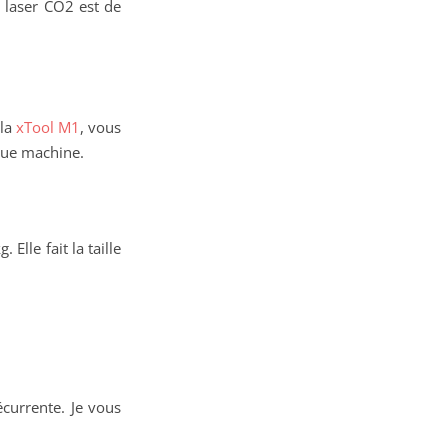
 laser CO2 est de
 la
xTool M1
, vous
aque machine.
lle fait la taille
écurrente. Je vous