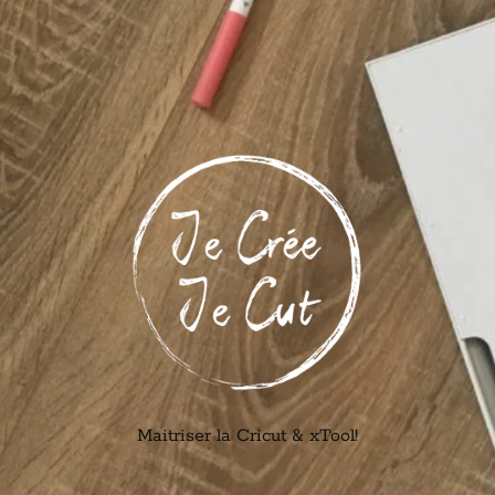
Maitriser la Cricut & xTool!