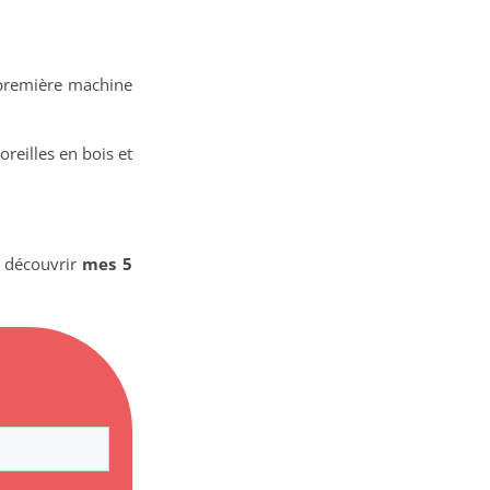
 première machine
reilles en bois et
r découvrir
mes 5