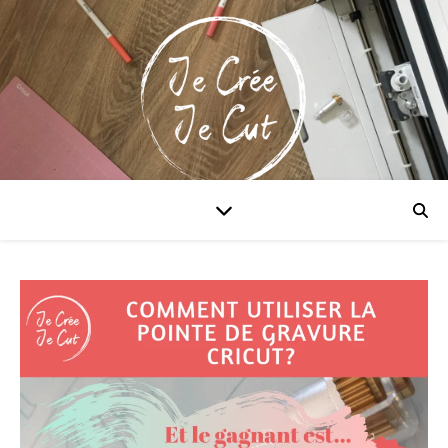
Maitriser la Cricut & xTool!