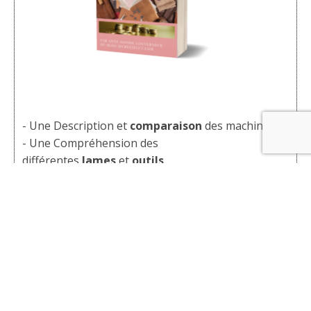
- Une Description et
comparaison
des machines
- Une Compréhension des
différentes
lames
et
outils
- Découverte du
Cricut Design Space
- Quels
matériaux
pour quel projets?
- Comprendre le
vinyle
et le
thermocollant
- Quels
outils
pour démarrer?
- Les
erreurs
les plus fréquentes à éviter