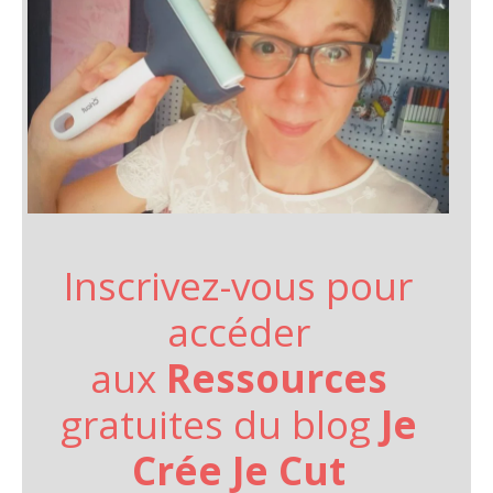
Inscrivez-vous pour
accéder
aux
Ressources
gratuites du blog
Je
Crée Je Cut