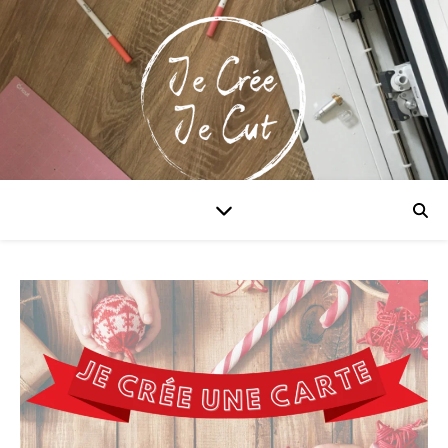
Maitriser la Cricut & xTool!