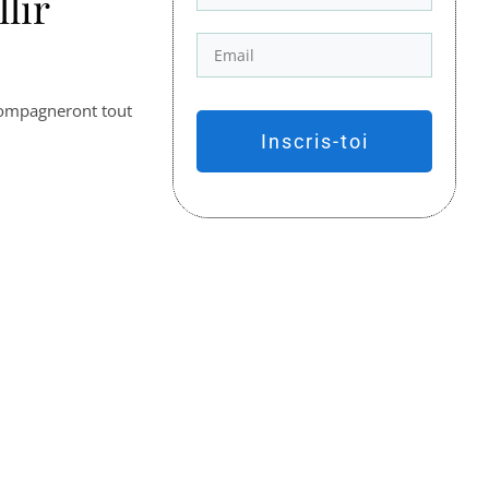
lir
ccompagneront tout
Inscris-toi