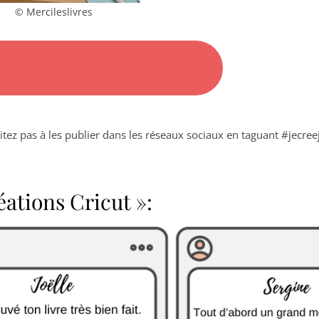
© Mercileslivres
a Cricut à 100% de ses fonctionnalités
cliquez ici
ésitez pas à les publier dans les réseaux sociaux en taguant #jecreej
éations Cricut »: