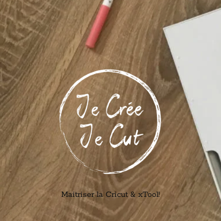
Maitriser la Cricut & xTool!