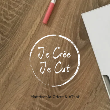
Maitriser la Cricut & xTool!