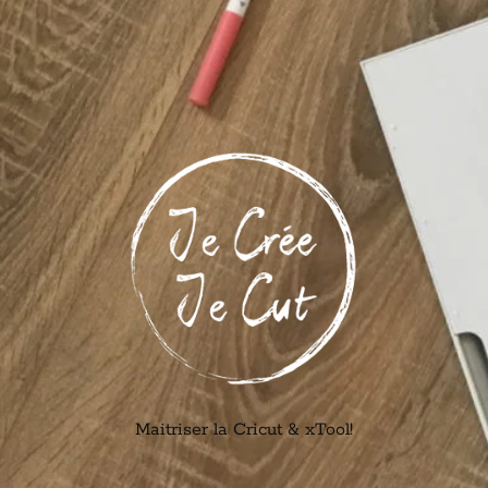
Maitriser la Cricut & xTool!