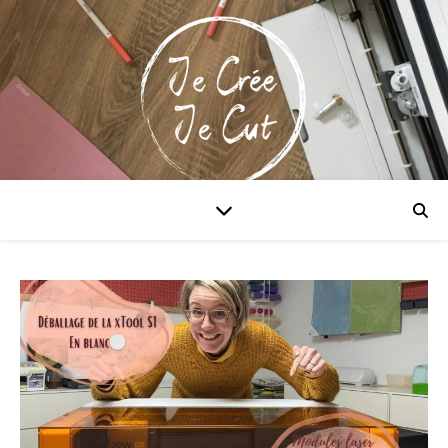
Maitriser la Cricut & xTool!