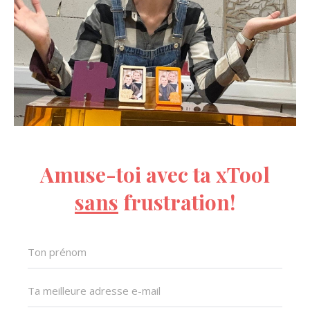
Amuse-toi avec ta xTool
sans
frustration!